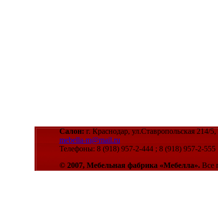
Салон:
г. Краснодар, ул.Ставропольская 214/5,
mebella-m@mail.ru
Телефоны: 8 (918) 957-2-444 ; 8 (918) 957-2-555
© 2007, Мебельная фабрика «Мебелла».
Все 