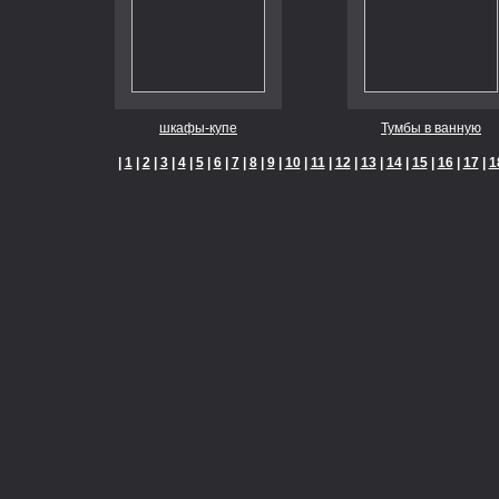
шкафы-купе
Тумбы в ванную
|
1
|
2
|
3
|
4
|
5
|
6
|
7
|
8
|
9
|
10
|
11
|
12
|
13
|
14
|
15
|
16
|
17
|
1