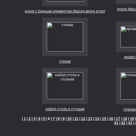
кухня /фас
кухня с барным элементом /фасад венги итал/
кроват
стенка
набор стола и стульев
спальня
|
1
|
2
|
3
|
4
|
5
| 6 |
7
|
8
|
9
|
10
|
11
|
12
|
13
|
14
|
15
|
16
|
17
|
18
|
19
41
|
42
|
43
|